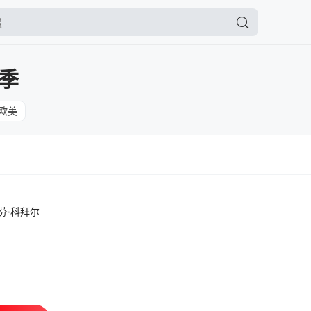
季
欧美
芬·科拜尔