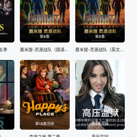
第8集
第8集
五季
嘉米提-灵源战队（国语版）
嘉米提-灵源战队​（英文版）
第18集完结
第4集完结
季
幸福之地 第二季
高压监狱