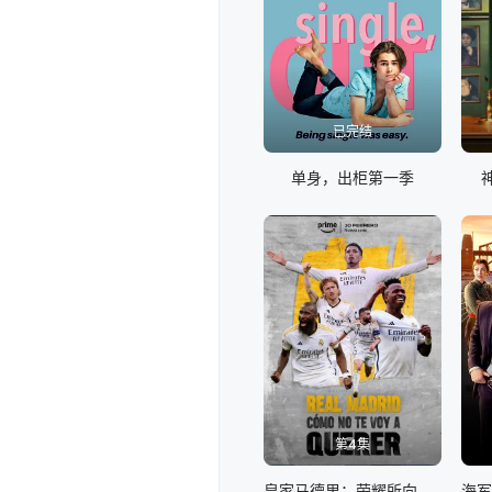
已完结
单身，出柜第一季
第4集
皇家马德里：荣耀所向，心之所往