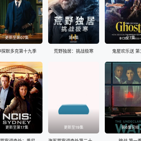
更新至第07集
第4集
全7集
神探默多克第十九季
荒野独居：挑战极寒
鬼屋欢乐送 第
更新至第17集
更新至19集
第6集完结
海军罪案调查处：悉尼第三季
海军罪案调查处第二十三季
暗战 第一