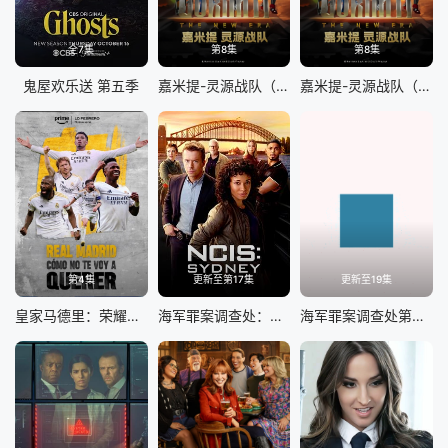
全7集
第8集
第8集
鬼屋欢乐送 第五季
嘉米提-灵源战队（国语版）
嘉米提-灵源战队​（英文版）
第4集
更新至第17集
更新至19集
皇家马德里：荣耀所向，心之所往
海军罪案调查处：悉尼第三季
海军罪案调查处第二十三季