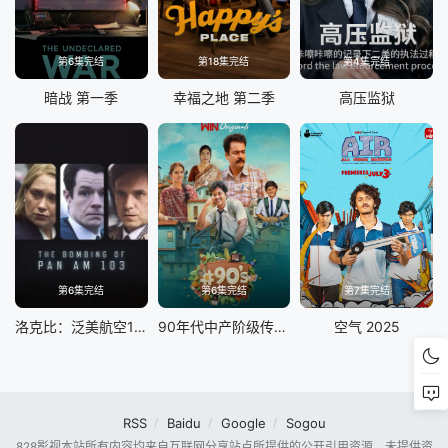
第6集完结
第18集完结
第4集完结
暗战 第一季
幸福之地 第二季
高压监狱
第6集完结
第6集完结
第7集完结
洛克比：泛美航空103号航班爆炸案第一季
90年代中产阶级传记片
空气 2025
RSS
Baidu
Google
Sogou
828影视本站所有内容均来自互联网分享站点所提供的公开引用资源，未提供资