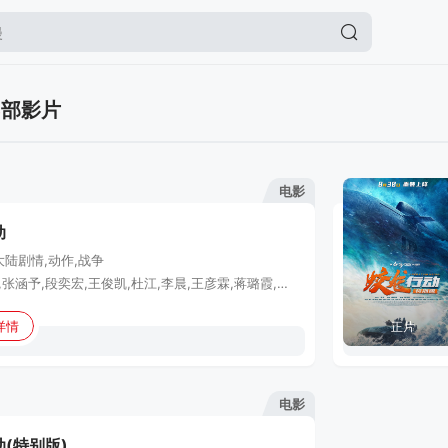
3
部影片
电影
动
大陆
剧情,动作,战争
黄轩,于适,张涵予,段奕宏,王俊凯,杜江,李晨,王彦霖,蒋璐霞,韩东君,李九霄,高戈,孙毅,于震,袁文康,叶禾,翟宇佳,李璟羿,王子宸,郭洺宇,杜晓帆
详情
正片
电影
(特别版)