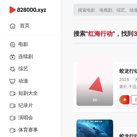
首页
搜索"
红海行动
"，找到
电影
连续剧
综艺
蛟龙行
2025
/
动漫
短剧大全
4K
纪录片
演唱会
体育赛事
蛟龙行动