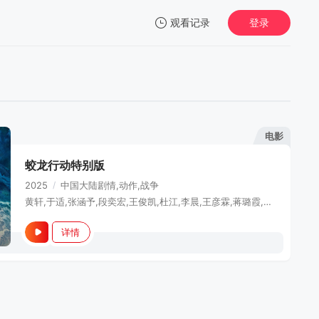
观看记录
登录
我的观影记录
电影
蛟龙行动特别版
暂无观看影片的记录
2025
/
中国大陆
剧情,动作,战争
黄轩,于适,张涵予,段奕宏,王俊凯,杜江,李晨,王彦霖,蒋璐霞,韩东君,李九霄,高戈,孙毅,于震,袁文康,叶禾,翟宇佳,李璟羿,王子宸,郭洺宇,杜晓帆,杜燕歌
详情