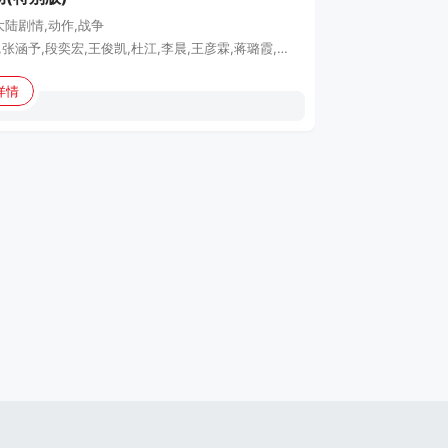
大陆
剧情,动作,战争
黄轩,于适,张涵予,段奕宏,王俊凯,杜江,李晨,王彦霖,蒋璐霞,韩东君,李九霄,高戈,孙毅,于震,袁文康,叶禾,翟宇佳,李璟羿,王子宸,郭洺宇,杜晓帆,杜燕歌
详情