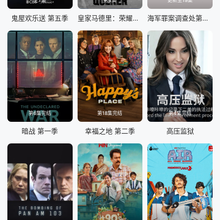
全7集
第4集
更新至19集
鬼屋欢乐送 第五季
皇家马德里：荣耀所向，心之所往
海军罪案调查处第二十三季
第6集完结
第18集完结
第4集完结
暗战 第一季
幸福之地 第二季
高压监狱