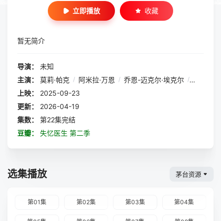
立即播放
收藏
暂无简介
导演：
未知
主演：
莫莉·帕克
/
阿米拉·万恩
/
乔恩-迈克尔·埃克尔
/
安雅·班
上映：
2025-09-23
更新：
2026-04-19
集数：
第22集完结
豆瓣：
失忆医生 第二季
选集播放
茅台资源
第01集
第02集
第03集
第04集