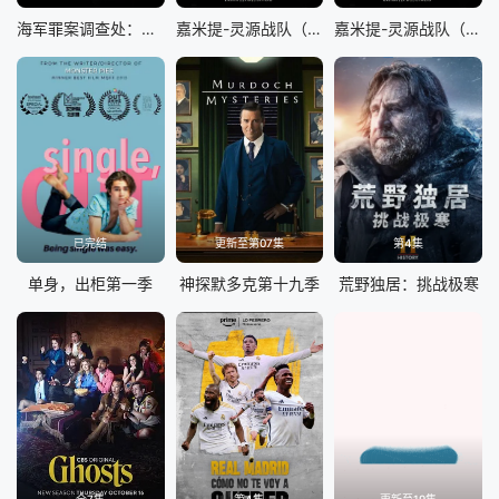
海军罪案调查处：悉尼第三季
嘉米提-灵源战队​（英文版）
嘉米提-灵源战队（国语版）
已完结
更新至第07集
第4集
单身，出柜第一季
神探默多克第十九季
荒野独居：挑战极寒