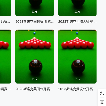
正片
正片
2023斯诺克上海大师赛罗尼·奥沙利文VS阿里·卡特
2023斯诺克国锦赛 资格赛 杰克·利索夫斯基VS贺国强
2023斯诺克上海大师赛 卢卡·布雷切尔VS罗伯特·米尔金
正片
正片
2024斯诺克大师邀请赛 马克·塞尔比VS贾徳·特鲁姆普
2023斯诺克英国公开赛 延期资格赛 马奎尔VS威廉姆斯
2023斯诺克武汉公开赛 斯蒂芬·马奎尔VS吴宜泽