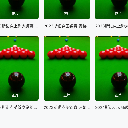
正片
正片
正片
2023斯诺克上海大师赛 罗尼·奥沙利文VS约翰·希金斯
2023斯诺克国锦赛 资格赛 马克·艾伦VS马海龙
正片
正片
正片
2023斯诺克英锦赛资格赛 乔·佩里VS马克·乔伊斯
2023斯诺克英锦赛 汤姆·福德VS诺鹏·桑坎姆