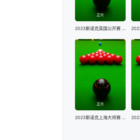
正片
2023斯诺克英国公开赛 延期资格赛 吕昊天VS吉尔伯特
正片
2023斯诺克上海大师赛 马克·塞尔比VS贾德·特鲁姆普