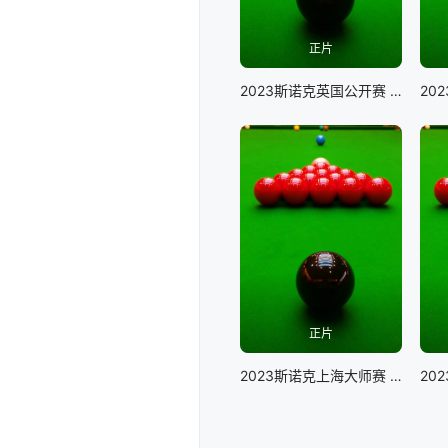
正片
2023斯诺克英国公开赛 延期资格赛 吕昊天VS吉尔伯特
正片
2023斯诺克上海大师赛 马克·塞尔比VS贾德·特鲁姆普