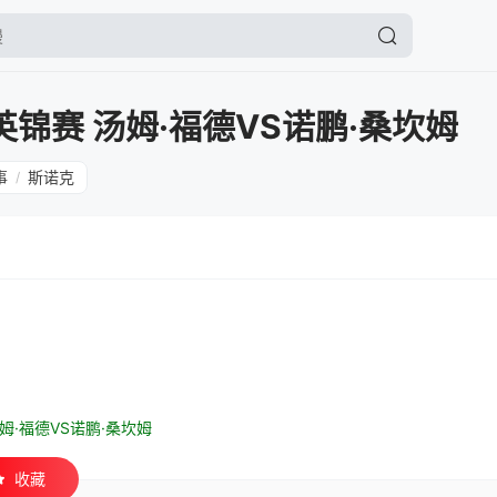
英锦赛 汤姆·福德VS诺鹏·桑坎姆
事
斯诺克
/
姆·福德VS诺鹏·桑坎姆
收藏