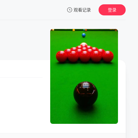
观看记录
登录
我的观影记录
暂无观看影片的记录