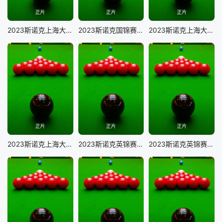
正片
正片
正片
2023斯诺克上海大师赛罗尼·奥沙利文VS阿里·卡特
2023斯诺克国锦赛 资格赛 杰克·利索夫斯基VS贺国强
2023斯诺克上海大师赛 卢卡·布雷切尔VS罗伯特·米尔金
正片
正片
正片
2023斯诺克上海大师赛 马克·塞尔比VS贾德·特鲁姆普
2023斯诺克英锦赛资格赛 乔·佩里VS马克·乔伊斯
2023斯诺克英锦赛 汤姆·福德VS诺鹏·桑坎姆