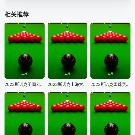
相关推荐
正片
正片
正片
2023斯诺克英国公开赛 延期资格赛 吕昊天VS吉尔伯特
2023斯诺克上海大师赛 罗尼·奥沙利文VS约翰·希金斯
2023斯诺克国锦赛 资格赛 马克·艾伦VS马海龙