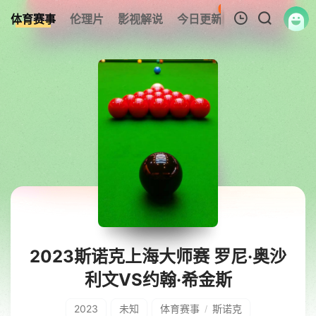
221
体育赛事
伦理片
影视解说
今日更新
热榜
我的观影记录
暂无观看影片的记录
2023斯诺克上海大师赛 罗尼·奥沙
利文VS约翰·希金斯
2023
未知
体育赛事
斯诺克
/