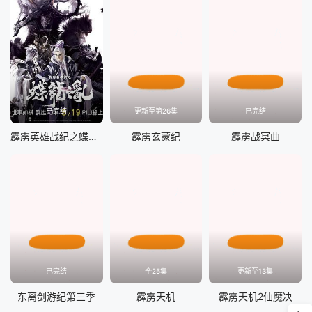
已完结
更新至第26集
已完结
霹雳英雄战纪之蝶龙之乱
霹雳玄蒙纪
霹雳战冥曲
已完结
全25集
更新至13集
东离剑游纪第三季
霹雳天机
霹雳天机2仙魔决