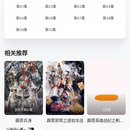
第01集
第02集
第03集
第04集
第05集
第06集
第07集
第08集
第09集
第10集
相关推荐
更新至第31集
已完结
已完结
霹雳兵涛
霹雳邪章之道劫龙战
霹雳英雄战纪之刜伐世界