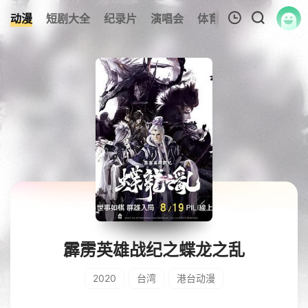
动漫
短剧大全
纪录片
演唱会
体育赛事
伦理片
我的观影记录
暂无观看影片的记录
霹雳英雄战纪之蝶龙之乱
2020
台湾
港台动漫