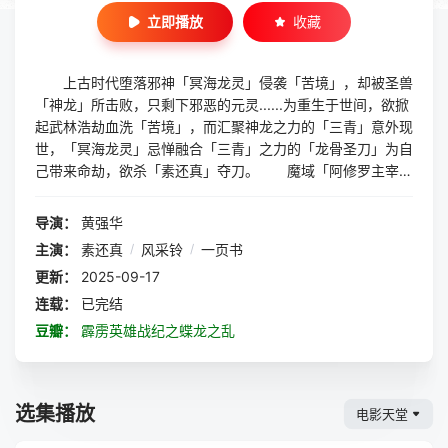
立即播放
收藏
上古时代堕落邪神「冥海龙灵」侵袭「苦境」，却被圣兽
「神龙」所击败，只剩下邪恶的元灵......为重⽣于世间，欲掀
起武林浩劫⾎洗「苦境」，⽽汇聚神龙之⼒的「三青」意外现
世，「冥海龙灵」忌惮融合「三青」之⼒的「龙骨圣刀」为⾃
⼰带来命劫，欲杀「素还真」夺刀。 魔域「阿修罗主宰」
多年以前在修为无法突破境界之 时，惊见「花信风」轻易地
突破并获得邪刀「衍那魔刀」，身处如此至高无上的地位，却
导演：
黄强华
毫不留恋地离开 魔域，令「阿修罗主宰」心生恨意，再次相
主演：
素还真
/
风采铃
/
一页书
遇的两⼈将会引起怎样的波澜？ 新一代的中原领袖「素还
更新：
2025-09-17
真」为了苦境和平与「一页书」两人联手，一明一暗，一层一
层揭开垂涎苦境背后真正的黑暗势力，「一页书」与「半尺
连载：
已完结
剑」在 悬空棋盘谈论天下局势与「素还真」之生死，「一页
豆瓣：
霹雳英雄战纪之蝶龙之乱
书」又将揭穿怎样惊人的真相，「半尺剑」又带著什麽不为人
知的目的，这盘棋局究竟谁能胜利？
选集播放
电影天堂