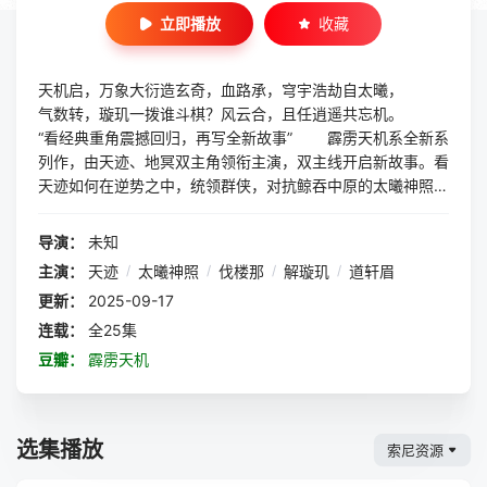
立即播放
收藏
天机启，万象大衍造玄奇，血路承，穹宇浩劫自太曦，
气数转，璇玑一拨谁斗棋？风云合，且任逍遥共忘机。
“看经典重角震撼回归，再写全新故事” 霹雳天机系全新系
列作，由天迹、地冥双主角领衔主演，双主线开启新故事。看
天迹如何在逆势之中，统领群侠，对抗鲸吞中原的太曦神照。
而失联久时的地冥，悄悄集结数名能人暗中行动，他为何不现
身，又将翻搅何等风云？ “看新人鹊起引领风骚，谱写恩
导演：
未知
怨情义” 霹雳天机有新一代的偶像阵容，武林群星熠熠争
主演：
天迹
/
太曦神照
/
伐楼那
/
解璇玑
/
道轩眉
辉。看一剑忘机道轩眉飘然入世，将为未来武林，扭转何等乾
更新：
2025-09-17
坤？看暗潮冷啸伐楼那踏入苦境，他要如何寻得圣焰之源，解
救家国之变？更看白垩旷野的占星师――星桥引者解璇玑，如
连载：
全25集
何游走正邪之间，卜测天下之谜。 “看枭雄叱咤并起，播
豆瓣：
霹雳天机
弄乾坤扑朔迷离” 霹雳天机有坚强的反派主力，看掌握巨
大寰界能量的太曦神照，并吞魔罗血界，广纳各方能人，如何
独写霸业？看阴阳裂界...
选集播放
索尼资源