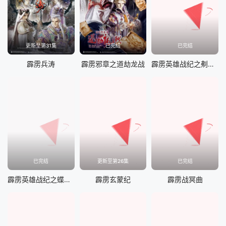
更新至第31集
已完结
已完结
霹雳兵涛
霹雳邪章之道劫龙战
霹雳英雄战纪之刜伐世界
已完结
更新至第26集
已完结
霹雳英雄战纪之蝶龙之乱
霹雳玄蒙纪
霹雳战冥曲