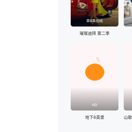
第8集完结
璀璨迪拜 第二季
HD
地下8英里