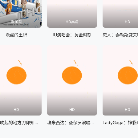
第10期
HD高清
HD
隐藏的王牌
IU演唱会：黄金时刻
HD
HD
HD
山歌响起的地方刀郎知交线上演唱会
埃米西达：圣保罗演唱会现场