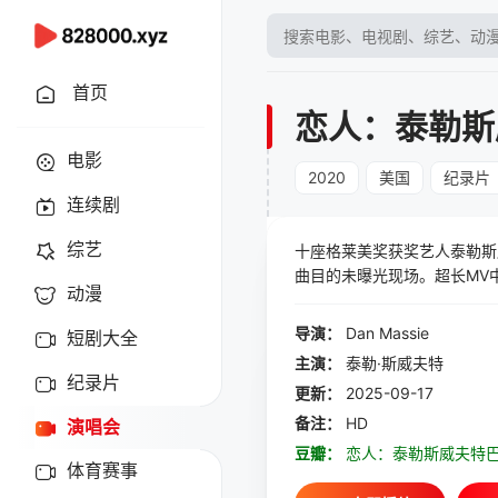
首页
恋人：泰勒斯
电影
2020
美国
纪录片
连续剧
综艺
十座格莱美奖获奖艺人泰勒斯威夫特《
曲目的未曝光现场。超长MV中
动漫
是去年中国大陆销量最高的国际艺人
这个由于新型冠状病毒导致《
导演：
Dan Massie
短剧大全
主演：
泰勒·斯威夫特
纪录片
更新：
2025-09-17
备注：
HD
演唱会
豆瓣：
恋人：泰勒斯威夫特
体育赛事