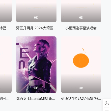
HD
HD
恋人：泰勒斯威夫特巴黎演唱会
湾区升明月 2024大湾区电影音乐晚会
小杨臻选群星演唱会
HD
HD
LadyGaga：神彩巡回演唱会
郑秀文-ListentoMiBirthdayGig演唱会
刘德华“把我唱给你听”线上演唱会