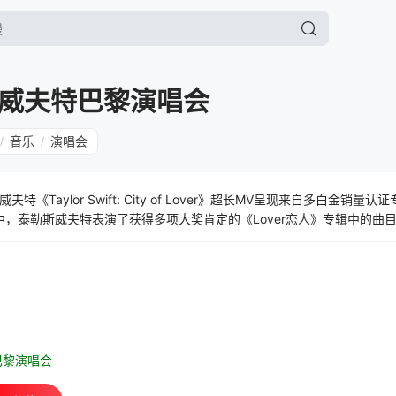
威夫特巴黎演唱会
音乐
演唱会
/
/
Taylor Swift: City of Lover》超长MV呈现来自多白金销量认证
，泰勒斯威夫特表演了获得多项大奖肯定的《Lover恋人》专辑中的曲目。
全长专辑。《Taylor Swift: City of Lover》超长MV让歌迷
Lover恋人》巡演取消的特殊时期，该视频将成为泰勒今年公开的唯一一
巴黎演唱会