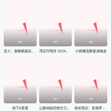
HD
HD
HD
恋人：泰勒斯威夫特巴黎演唱会
湾区升明月 2024大湾区电影音乐晚会
小杨臻选群星演唱会
HD
HD
HD
地下8英里
山歌响起的地方刀郎知交线上演唱会
埃米西达：圣保罗演唱会现场