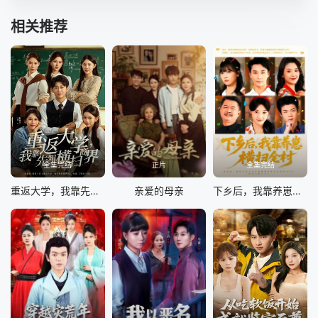
相关推荐
全集完结
正片
全集完结
重返大学，我靠先知横扫商界
亲爱的母亲
下乡后，我靠养崽横扫全村