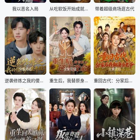
我以恶名入局
从吃软饭开始成就鉴宝至尊
带着超级商场逛古代
全集完结
全集完结
全集完结
逆袭修炼之我的傻婿人生开挂了
重生后，我替原身逆天改命
重回古代：分家后我翻身当老爷