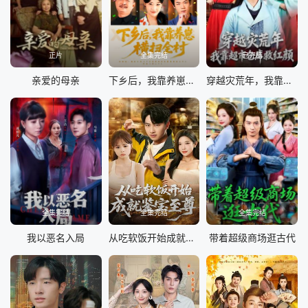
第57集
第58集
第59集
正片
全集完结
已完结
亲爱的母亲
下乡后，我靠养崽横扫全村
穿越灾荒年，我靠超市仓库救红颜
全集完结
全集完结
全集完结
我以恶名入局
从吃软饭开始成就鉴宝至尊
带着超级商场逛古代