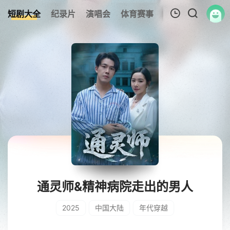
短剧大全
纪录片
演唱会
体育赛事
伦理片
影视解
我的观影记录
暂无观看影片的记录
通灵师&精神病院走出的男人
2025
中国大陆
年代穿越