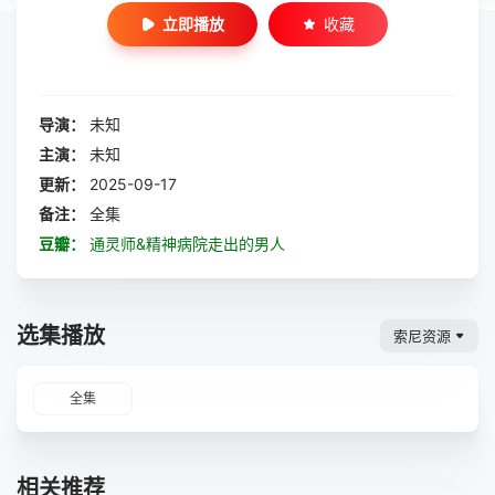
立即播放
收藏
导演：
未知
主演：
未知
更新：
2025-09-17
备注：
全集
豆瓣：
通灵师&精神病院走出的男人
选集播放
索尼资源
全集
相关推荐