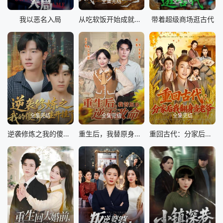
全集完结
全集完结
全集完结
我以恶名入局
从吃软饭开始成就鉴宝至尊
带着超级商场逛古代
全集完结
全集完结
全集完结
逆袭修炼之我的傻婿人生开挂了
重生后，我替原身逆天改命
重回古代：分家后我翻身当老爷