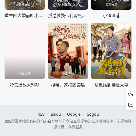
全集完结
全集
全集完结
重生回大婚前叶小姐她美又飒
叛逆婆婆带我霸气休夫
小镇深巷
全集完结
全集完结
全集完结
冷宫爆改大别墅
梭哈，这把团圆局
从退婚到鳝业大亨
RSS
Baidu
Google
Sogou
828影视本站所有内容均来自互联网分享站点所提供的公开引用资源，未提供资
源上传、存储服务