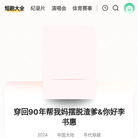
短剧大全
纪录片
演唱会
体育赛事
伦理片
影视解
我的观影记录
暂无观看影片的记录
穿回90年帮我妈摆脱渣爹&你好李
书惠
2024
中国大陆
年代穿越