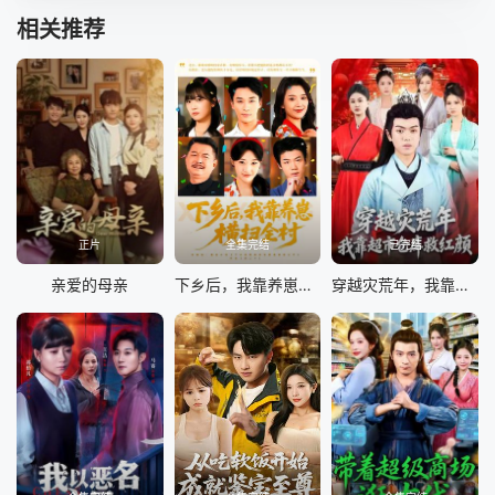
相关推荐
正片
全集完结
已完结
亲爱的母亲
下乡后，我靠养崽横扫全村
穿越灾荒年，我靠超市仓库救红颜