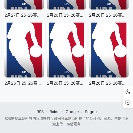
HD
HD
HD
2月27日 25-26赛季NBA常规赛 黄蜂VS步行者
2月26日 25-26赛季NBA常规赛 凯尔特人VS掘金
2月26日 25-26赛季NBA常规赛 勇士VS灰熊
HD
HD
HD
2月26日 25-26赛季NBA常规赛 国王VS火箭
2月26日 25-26赛季NBA常规赛 雷霆VS活塞
2月26日 25-26赛季NBA常规赛 马刺VS猛龙
RSS
Baidu
Google
Sogou
828影视本站所有内容均来自互联网分享站点所提供的公开引用资源，未提供资
源上传、存储服务