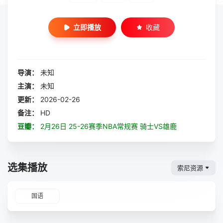
立即播放
收藏
导演：
未知
主演：
未知
更新：
2026-02-26
备注：
HD
豆瓣：
2月26日 25-26赛季NBA常规赛 骑士VS雄鹿
选集播放
索尼资源
国语