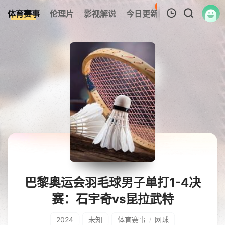
183
体育赛事
伦理片
影视解说
今日更新
热榜
我的观影记录
暂无观看影片的记录
巴黎奥运会羽毛球男子单打1-4决
赛：石宇奇vs昆拉武特
2024
未知
体育赛事
网球
/