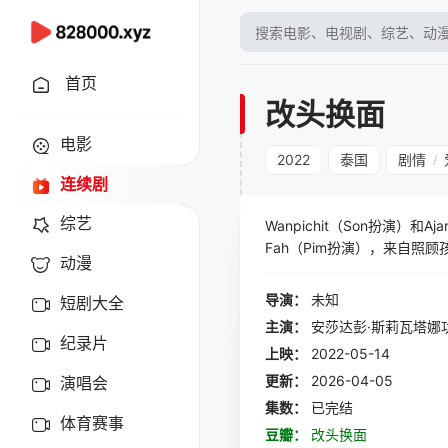
首页
改头换面
电影
2022
泰国
剧情
/
连续剧
综艺
Wanpichit（Son扮演）
Fah（Pim扮演），来自
动漫
终确定了她为保姆，照顾两夫
候，这让两夫妻对孩子的担心
导演：
未知
短剧大全
主演：
安莎达彭·斯莉瓦塔娜
纪录片
上映：
2022-05-14
更新：
2026-04-05
演唱会
集数：
已完结
体育赛事
豆瓣：
改头换面