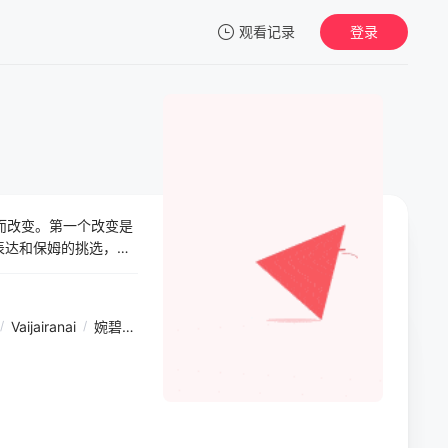
观看记录
登录
我的观影记录
闯入而改变。第一个改变是
暂无观看影片的记录
表达和保姆的挑选，最
an的最理想的人的时
过得更加开心。
/
Vaijairanai
/
婉碧雅·奥辛诺帕库