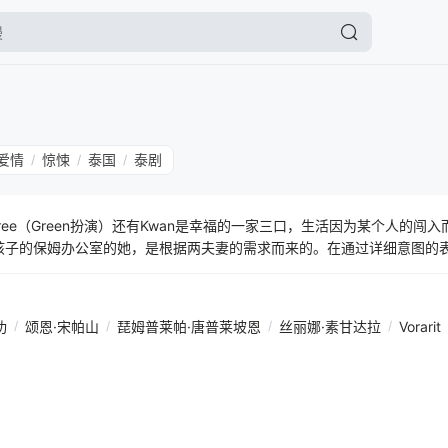
爱情
惊悚
泰国
泰剧
/
/
/
和Ajaree（Green扮演）还有Kwan是幸福的一家三口，生活因为某个人的
照顾孩子的保姆办公室的她，是根据两夫妻的需求而来的。在通过详细意图的
妻心爱的女儿。第一个改变的出现是心安的感觉，当发现Fah就是照顾Kw
都减少了，直到觉得很不错，当发现Kwan看起来和新的保姆在一起时候
功
/
颂恩·宋帕山
/
琵姆普莱帕·唐普莱坡恩
/
丝丽娜·素甘达拉
/
Vorarit