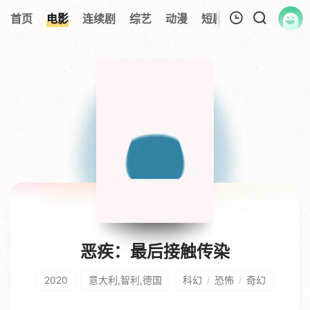
首页
电影
连续剧
综艺
动漫
短剧大全
纪录片
我的观影记录
暂无观看影片的记录
恶疾：最后接触传染
2020
意大利,智利,德国
科幻
恐怖
奇幻
/
/