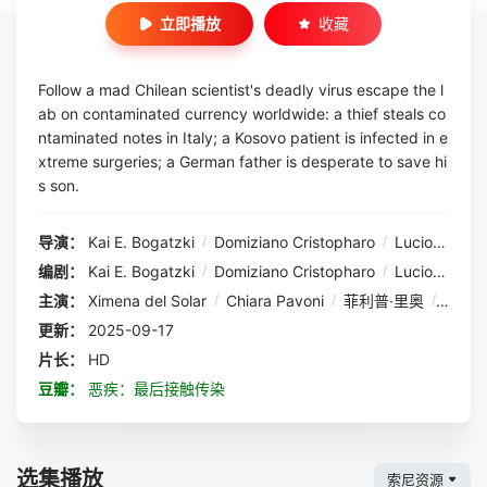
立即播放
收藏
Follow a mad Chilean scientist's deadly virus escape the l
ab on contaminated currency worldwide: a thief steals co
ntaminated notes in Italy; a Kosovo patient is infected in e
xtreme surgeries; a German father is desperate to save hi
s son.
导演：
Kai E. Bogatzki
/
Domiziano Cristopharo
/
Lucio A. Rojas
编剧：
Kai E. Bogatzki
/
Domiziano Cristopharo
/
Lucio A. Rojas
主演：
Ximena del Solar
/
Chiara Pavoni
/
菲利普·里奥
/
马克斯
更新：
2025-09-17
片长：
HD
豆瓣：
恶疾：最后接触传染
选集播放
索尼资源