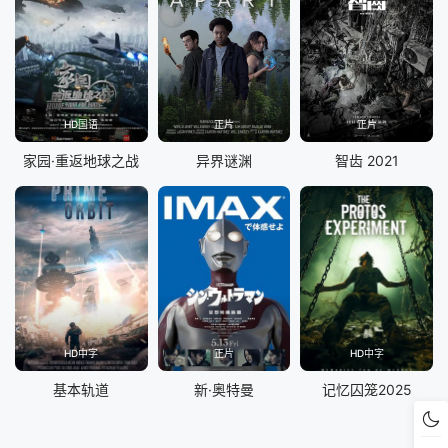
HD国语
正片
正片
家园·重返地球之战
异界谜渊
智齿 2021
HD中字
正片
HD中字
基本轨道
新·奥特曼
记忆囚笼2025