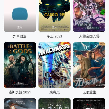
正片
正片
正片
外星政治
车王 2021
人猿帝国入侵
正片
正片
正片
诸神之战 2021
蛛卷风
无限重生