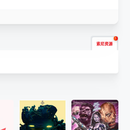
1
索尼资源