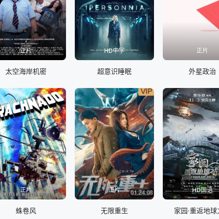
正片
HD中字
正片
太空海岸机密
超意识睡眠
外星政治
正片
正片
HD国语
蛛卷风
无限重生
家园·重返地球