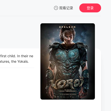
观看记录
登录
我的观影记录
rst child. In their ne
暂无观看影片的记录
tures, the Yokaïs.