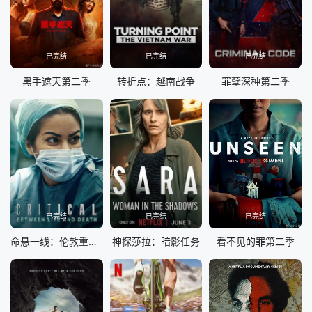
已完结
已完结
已完结
黑手遮天第二季
转折点：越南战争
罪孽深种第二季
已完结
已完结
已完结
命悬一线：伦敦重症急救实录
神探莎拉：暗影任务
看不见的罪第二季