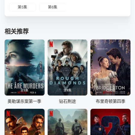
第5集
第6集
相关推荐
全5集
全8集
已完结
奥勒谋杀案第一季
钻石荆途
布里奇顿第四季