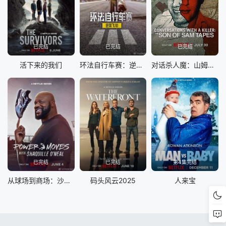
已完结
已完结
已完结
活下来的我们
环法自行车赛：逆风飞驰第三季
对话杀人魔：山姆之子访谈录
已完结
已完结
第4集完结
从球场到商场：沙奎尔·奥尼尔的品牌经营路
码头风云2025
人来宝