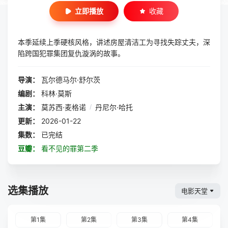
立即播放
收藏
本季延续上季硬核风格，讲述房屋清洁工为寻找失踪丈夫，深
陷跨国犯罪集团复仇漩涡的故事。
导演：
瓦尔德马尔·舒尔茨
编剧：
科林·莫斯
主演：
莫苏西·麦格诺
/
丹尼尔·哈托
更新：
2026-01-22
集数：
已完结
豆瓣：
看不见的罪第二季
选集播放
电影天堂
第1集
第2集
第3集
第4集