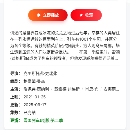
立即播放
收藏
讲述的是世界变成冰冻的荒芜之地过后七年，幸存的人类居住
在一列永恒运转的巨型列车上，列车有1001个车厢，并区分
为各个等级。有钱的精英阶层占据前头，穷人则窝居尾部，毕
生遭到压迫的人们决定挺身反抗。 在第一季结束时，雷顿
(迪格斯饰)成为了列车的领导者，但他发现威尔福德还活着并
且驶上了另一辆列车，梅兰妮冒着危险出门阻止威尔福德入侵
雪国列车，一场全新的权力斗争即将浮出水面。
导演：
克里斯托弗·史瑞弗
编剧：
格雷姆·曼森
主演：
詹妮弗·康纳利
/
戴维德·迪格斯
/
肖恩·宾
/
安娜丽丝·巴索
上映：
2021-01-25
更新：
2025-09-17
集数：
已完结
豆瓣：
雪国列车(剧版)第二季