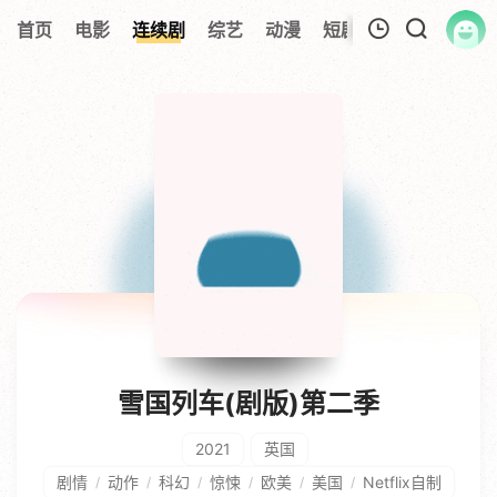
首页
电影
连续剧
综艺
动漫
短剧大全
纪录片
我的观影记录
暂无观看影片的记录
雪国列车(剧版)第二季
2021
英国
剧情
动作
科幻
惊悚
欧美
美国
Netflix自制
/
/
/
/
/
/