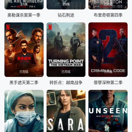
全5集
全8集
已完结
奥勒谋杀案第一季
钻石荆途
布里奇顿第四季
已完结
已完结
已完结
黑手遮天第二季
转折点：越南战争
罪孽深种第二季