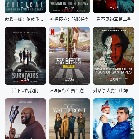
已完结
已完结
已完结
命悬一线：伦敦重症急救实录
神探莎拉：暗影任务
看不见的罪第二季
已完结
已完结
已完结
活下来的我们
环法自行车赛：逆风飞驰第三季
对话杀人魔：山姆之子访谈录