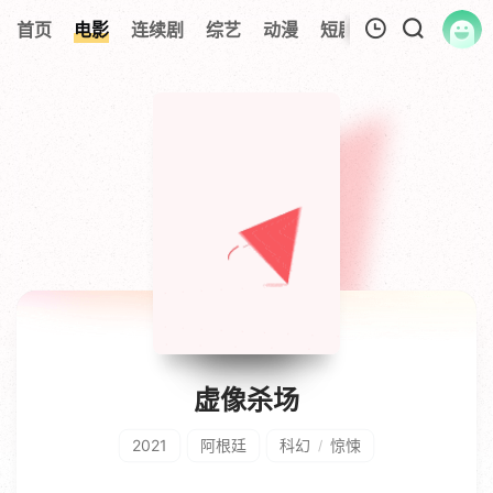
首页
电影
连续剧
综艺
动漫
短剧大全
纪录片
我的观影记录
暂无观看影片的记录
虚像杀场
2021
阿根廷
科幻
惊悚
/