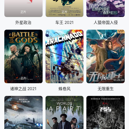
正片
正片
正片
外星政治
车王 2021
人猿帝国入侵
正片
正片
正片
诸神之战 2021
蛛卷风
无限重生