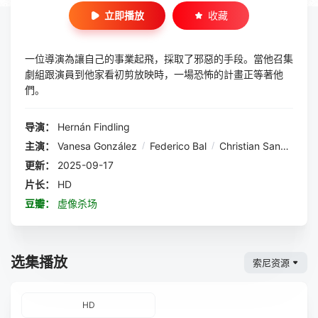
立即播放
收藏
一位導演為讓自己的事業起飛，採取了邪惡的手段。當他召集
劇組跟演員到他家看初剪放映時，一場恐怖的計畫正等著他
們。
导演：
Hernán Findling
主演：
Vanesa González
/
Federico Bal
/
Christian Sancho
/
G
更新：
2025-09-17
片长：
HD
豆瓣：
虚像杀场
选集播放
索尼资源
HD