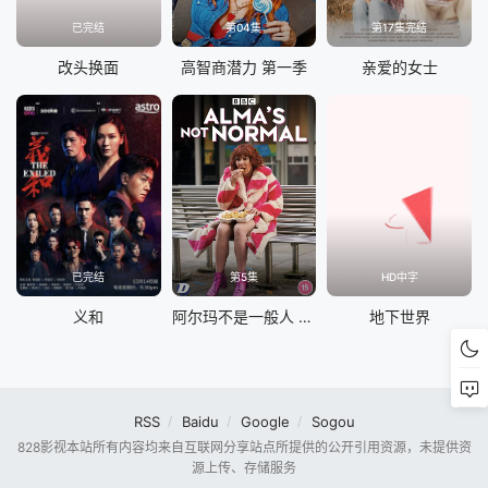
已完结
第04集
第17集完结
改头换面
高智商潜力 第一季
亲爱的女士
已完结
第5集
HD中字
义和
阿尔玛不是一般人 第一季
地下世界
RSS
Baidu
Google
Sogou
828影视本站所有内容均来自互联网分享站点所提供的公开引用资源，未提供资
源上传、存储服务