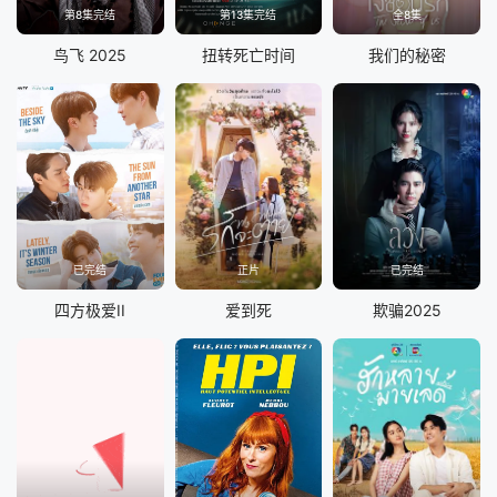
第8集完结
第13集完结
全8集
鸟飞 2025
扭转死亡时间
我们的秘密
已完结
正片
已完结
四方极爱II
爱到死
欺骗2025