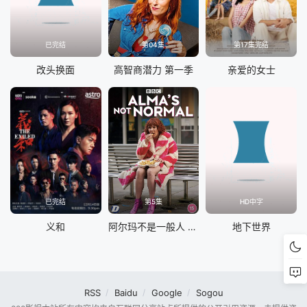
已完结
第04集
第17集完结
改头换面
高智商潜力 第一季
亲爱的女士
已完结
第5集
HD中字
义和
阿尔玛不是一般人 第一季
地下世界
RSS
Baidu
Google
Sogou