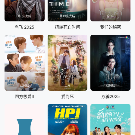
第8集完结
第13集完结
全8集
鸟飞 2025
扭转死亡时间
我们的秘密
已完结
正片
已完结
四方极爱II
爱到死
欺骗2025