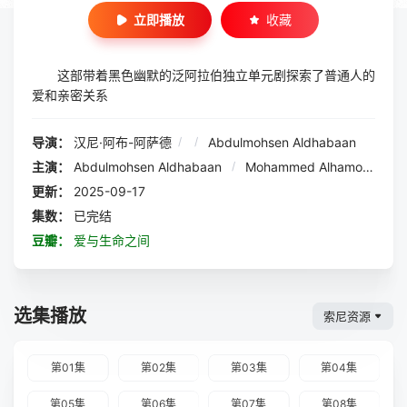
立即播放
收藏
这部带着黑色幽默的泛阿拉伯独立单元剧探索了普通人的
爱和亲密关系
导演：
汉尼·阿布-阿萨德
/
/
Abdulmohsen Aldhabaan
主演：
Abdulmohsen Aldhabaan
/
Mohammed Alhamoud
/
N
更新：
2025-09-17
集数：
已完结
豆瓣：
爱与生命之间
选集播放
索尼资源
第01集
第02集
第03集
第04集
第05集
第06集
第07集
第08集