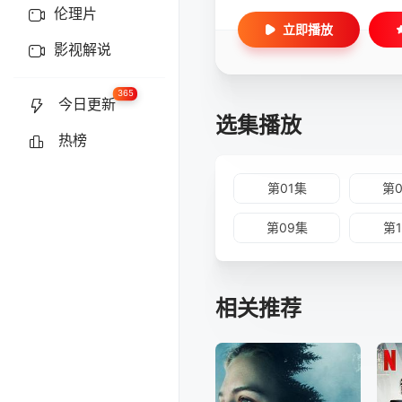
伦理片
立即播放
影视解说
365
今日更新
选集播放
热榜
第01集
第
第09集
第
相关推荐