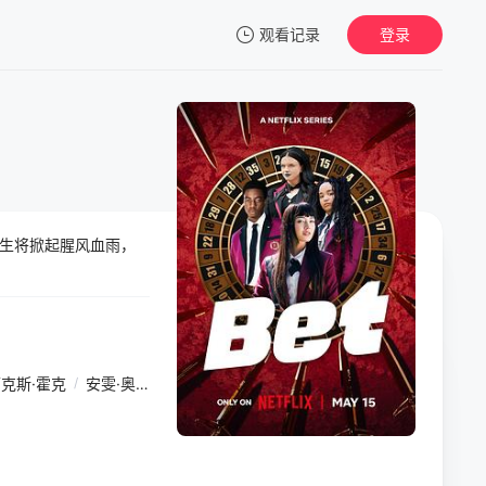
观看记录
登录
我的观影记录
生将掀起腥风血雨，
暂无观看影片的记录
克斯·霍克
/
安雯·奥德里斯科尔
/
阿维娃·蒙吉洛
/
多里安·焦尔达诺
/