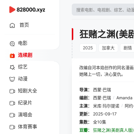
首页
狂赌之渊(美
电影
2025
加拿大
剧情
连续剧
综艺
改编自河本焰创作的同名漫画
她赌上一切，决心复仇。
动漫
导演：
西蒙·巴瑞
短剧大全
编剧：
西蒙·巴瑞
/
Amanda 
纪录片
主演：
米库·玛尔提诺
/
阿约
更新：
2025-09-17
演唱会
集数：
全10集
体育赛事
豆瓣：
狂赌之渊(美剧真人版)