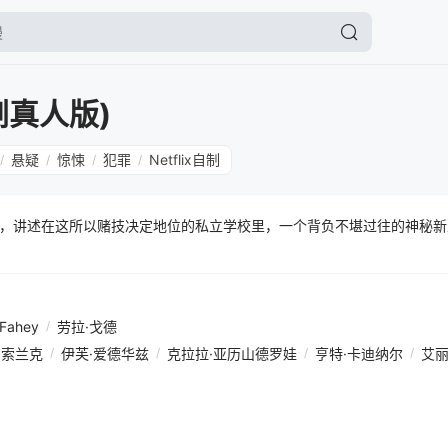
剧真人版)
悬疑
惊悚
犯罪
Netflix自制
/
/
/
/
，讲述在这所以赌技决定地位的私立学校里，一个背负不堪过往的神秘新
Fahey
/
劳拉·戈德
·索兰克
/
伊芙·爱德华兹
/
克拉拉·亚历山德罗娃
/
亨特·卡迪纳尔
/
艾丽