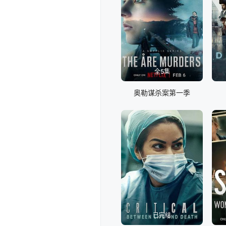
全5集
奥勒谋杀案第一季
已完结