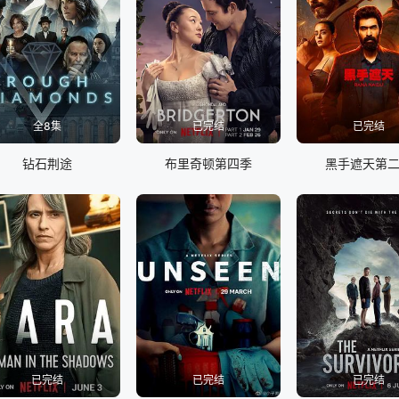
全8集
已完结
已完结
钻石荆途
布里奇顿第四季
黑手遮天第
已完结
已完结
已完结