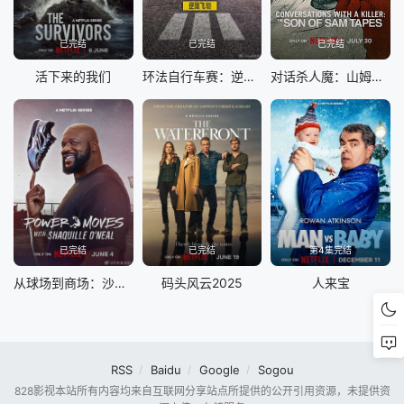
已完结
已完结
已完结
活下来的我们
环法自行车赛：逆风飞驰第三季
对话杀人魔：山姆之子访谈录
已完结
已完结
第4集完结
从球场到商场：沙奎尔·奥尼尔的品牌经营路
码头风云2025
人来宝
RSS
Baidu
Google
Sogou
828影视本站所有内容均来自互联网分享站点所提供的公开引用资源，未提供资