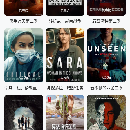
已完结
已完结
已完结
黑手遮天第二季
转折点：越南战争
罪孽深种第二季
已完结
已完结
已完结
命悬一线：伦敦重症急救实录
神探莎拉：暗影任务
看不见的罪第二季