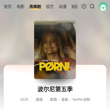
首页
电影
连续剧
综艺
动漫
短剧大全
纪录片
我的观影记录
暂无观看影片的记录
波尔尼第五季
2025
挪威
剧情
喜剧
Netflix自制
/
/