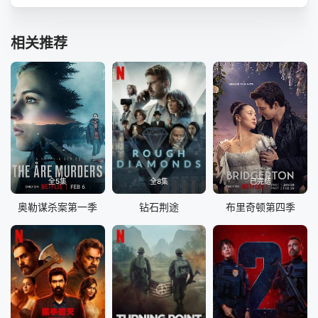
相关推荐
全5集
全8集
已完结
奥勒谋杀案第一季
钻石荆途
布里奇顿第四季