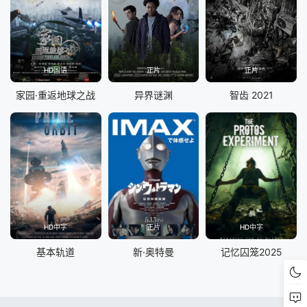
HD国语
正片
正片
家园·重返地球之战
异界谜渊
智齿 2021
HD中字
正片
HD中字
基本轨道
新·奥特曼
记忆囚笼2025