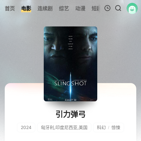
首页
电影
连续剧
综艺
动漫
短剧大全
纪录片
我的观影记录
暂无观看影片的记录
引力弹弓
2024
匈牙利,印度尼西亚,美国
科幻
惊悚
/