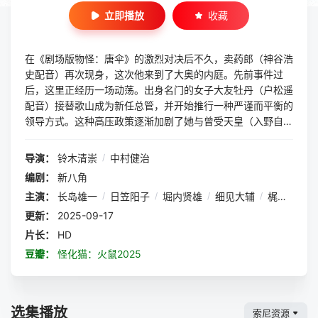
立即播放
收藏
在《剧场版物怪：唐伞》的激烈对决后不久，卖药郎（神谷浩
史配音）再次现身，这次他来到了大奥的内庭。先前事件过
后，这里正经历一场动荡。出身名门的女子大友牡丹（户松遥
配音）接替歌山成为新任总管，并开始推行一种严谨而平衡的
领导方式。这种高压政策逐渐加剧了她与曾受天皇（入野自由
配音）宠幸的资深花魁富贵（日笠阳子配音）之间的关系日益
紧张，两人之间的裂痕日益加深。天皇的妻子有希子皇后（种
导演：
铃木清崇
/
中村健治
崎敦美配音）所生的皇子即将选定监护人，一场突如其来的事
编剧：
新八角
件却彻底颠覆了富贵的命运。她产下了一个被视为“不祥之子”
主演：
长岛雄一
/
日笠阳子
/
堀内贤雄
/
细见大辅
/
梶裕贵
/
的婴儿，被年长重臣大友（堀内贤雄配音）视为威胁，从而成
为一场权谋阴谋的目标。在男权体制编织的权力之网中，利益
更新：
2025-09-17
冲突与掩盖真相的手段迅速失控。与此同时，奇怪的事件接连
片长：
HD
发生，人们无故自燃，瞬间化为灰烬。卖药郎怀疑是物怪作
豆瓣：
怪化猫：火鼠2025
祟，展开调查。然而，他所面对的，是一种神秘而不断变化的
群体性...
选集播放
索尼资源