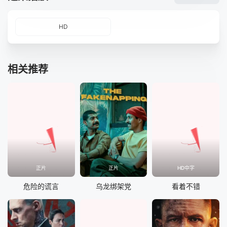
HD
相关推荐
正片
正片
HD中字
危险的谎言
乌龙绑架党
看着不错