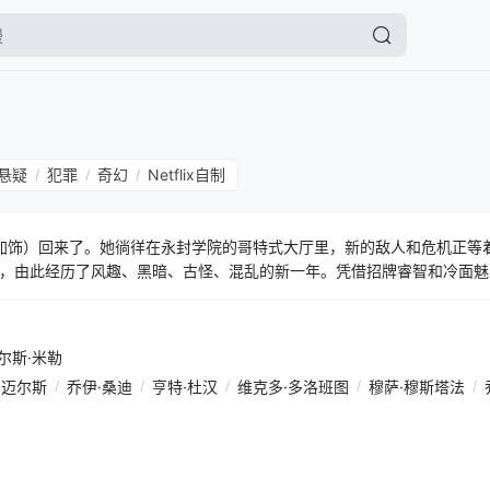
悬疑
犯罪
奇幻
Netflix自制
/
/
/
特加饰）回来了。她徜徉在永封学院的哥特式大厅里，新的敌人和危机正等
，由此经历了风趣、黑暗、古怪、混乱的新一年。凭借招牌睿智和冷面魅
新谜团中。创剧人/剧集主管阿尔弗雷 德·高夫、迈尔斯·米勒与监制兼导
季。
尔斯·米勒
·迈尔斯
/
乔伊·桑迪
/
亨特·杜汉
/
维克多·多洛班图
/
穆萨·穆斯塔法
/