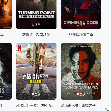
已完结
已完结
二季
转折点：越南战争
罪孽深种第二季
已完结
已完结
们
环法自行车赛：逆风飞驰第三季
对话杀人魔：山姆之子访谈录