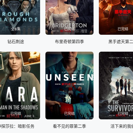
全8集
已完结
已完结
钻石荆途
布里奇顿第四季
黑手遮天第
已完结
已完结
已完结
神探莎拉：暗影任务
看不见的罪第二季
活下来的我