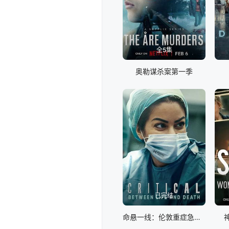
全5集
奥勒谋杀案第一季
已完结
命悬一线：伦敦重症急救实录