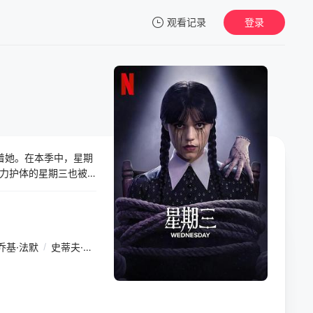
观看记录
登录
我的观影记录
着她。在本季中，星期
暂无观看影片的记录
力护体的星期三也被
演蒂姆·波顿携手回归令
乔基·法默
/
史蒂夫·布西密
/
凯瑟琳·泽塔-琼斯
/
路易斯·古兹曼
/
艾萨