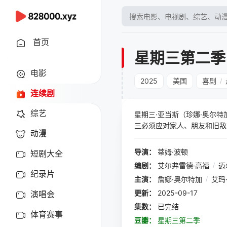
首页
星期三第二季
电影
2025
美国
喜剧
/
连续剧
综艺
星期三·亚当斯（珍娜·奥尔
三必须应对家人、朋友和旧敌
动漫
卷入了一个毛骨悚然的超自然
人不寒而栗的《星期三》第二
导演：
蒂姆·波顿
短剧大全
编剧：
艾尔弗雷德·高福
/
迈
纪录片
主演：
詹娜·奥尔特加
/
艾玛
更新：
2025-09-17
演唱会
集数：
已完结
体育赛事
豆瓣：
星期三第二季