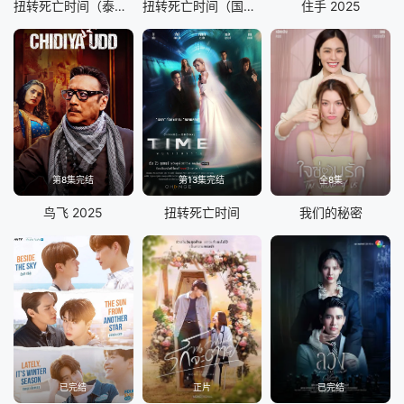
扭转死亡时间（泰语版）
扭转死亡时间（国语版）
住手 2025
第8集完结
第13集完结
全8集
鸟飞 2025
扭转死亡时间
我们的秘密
已完结
正片
已完结