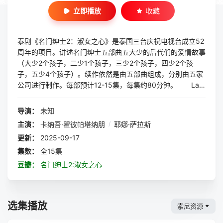
立即播放
收藏
泰剧《名门绅士2：淑女之心》是泰国三台庆祝电视台成立52
周年的项目。讲述名门绅士五部曲五大少的后代们的爱情故事
（大少2个孩子，二少1个孩子，三少2个孩子，四少2个孩
子，五少4个孩子）。续作依然是由五部曲组成，分别由五家
公司进行制作。每部预计12-15集，每集约80分钟。 La-
or Chan #????????? Act Art Generation co.,Ltd 制作
四少儿子身为大商场总裁，发现身边一位留学归来的神秘女秘
导演：
未知
书竟然做出奇怪的偷窃行为，从而展开一系列离奇的故事......
主演：
卡纳吾·翟彼帕塔纳朋
/
耶娜·萨拉斯
更新：
2025-09-17
集数：
全15集
豆瓣：
名门绅士2:淑女之心
选集播放
索尼资源