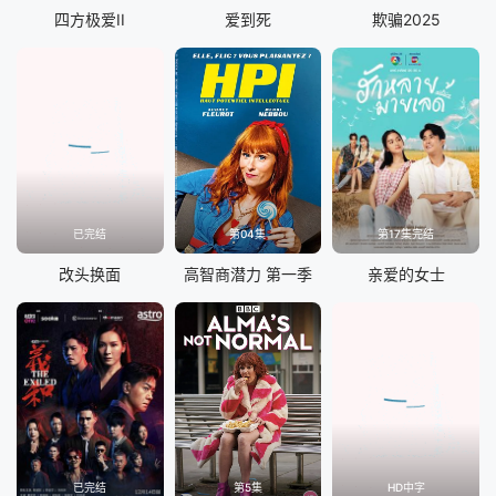
四方极爱II
爱到死
欺骗2025
已完结
第04集
第17集完结
改头换面
高智商潜力 第一季
亲爱的女士
已完结
第5集
HD中字