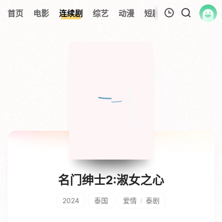
首页
电影
连续剧
综艺
动漫
短剧大全
纪录片
我的观影记录
暂无观看影片的记录
名门绅士2:淑女之心
2024
泰国
爱情
泰剧
/