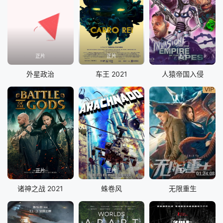
正片
正片
正片
外星政治
车王 2021
人猿帝国入侵
正片
正片
正片
诸神之战 2021
蛛卷风
无限重生