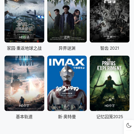
HD国语
正片
正片
家园·重返地球之战
异界谜渊
智齿 2021
HD中字
正片
HD中字
基本轨道
新·奥特曼
记忆囚笼2025