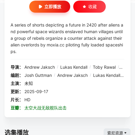
立即播放
收藏
A series of shorts depicting a future in 2420 after aliens a
nd powerful space wizards enslaved human villages until
a group of rebels organize a counter attack against their
alien overlords by moxia.cc piloting fully loaded spaceshi
ps.
导演：
Andrew Jaksch
/
Lukas Kendall
/
Toby Rawal
/
Scott 
编剧：
Josh Guttman
/
Andrew Jaksch
/
Lukas Kendall
/
Sanj
主演：
未知
更新：
2025-09-17
片长：
HD
豆瓣：
太空大战无敌舰队出击
选集播放
索尼资源