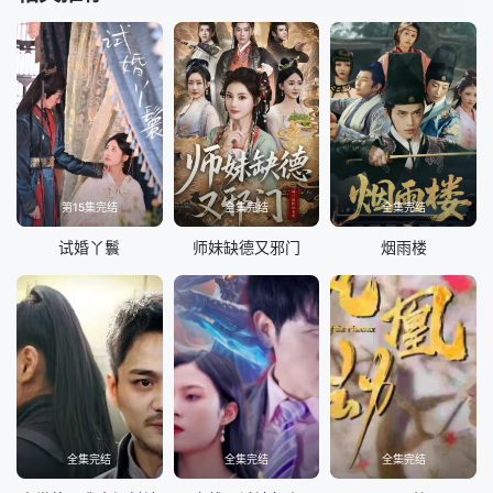
第15集完结
全集完结
全集完结
试婚丫鬟
师妹缺德又邪门
烟雨楼
全集完结
全集完结
全集完结