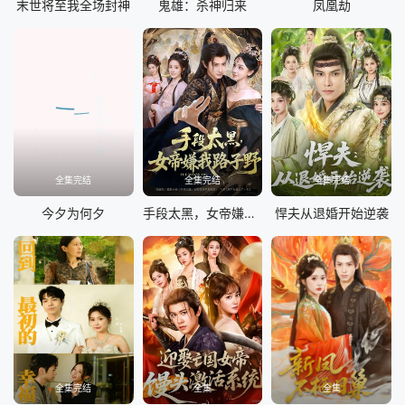
末世将至我全场封神
鬼雄：杀神归来
凤凰劫
全集完结
全集完结
全集完结
今夕为何夕
手段太黑，女帝嫌我路子野
悍夫从退婚开始逆袭
全集完结
全集
全集