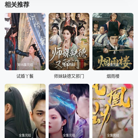
相关推荐
第15集完结
全集完结
全集完结
试婚丫鬟
师妹缺德又邪门
烟雨楼
全集完结
全集完结
全集完结