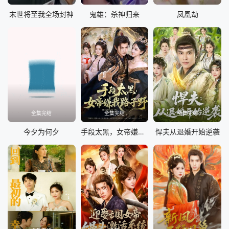
末世将至我全场封神
鬼雄：杀神归来
凤凰劫
全集完结
全集完结
全集完结
今夕为何夕
手段太黑，女帝嫌我路子野
悍夫从退婚开始逆袭