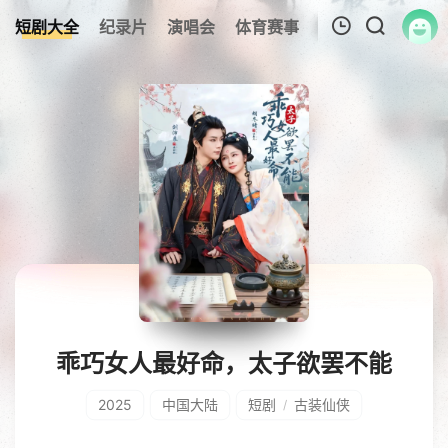
短剧大全
纪录片
演唱会
体育赛事
伦理片
影视解
我的观影记录
暂无观看影片的记录
乖巧女人最好命，太子欲罢不能
2025
中国大陆
短剧
古装仙侠
/