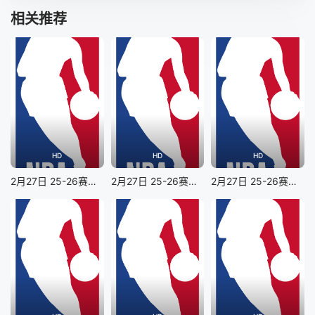
相关推荐
HD
HD
HD
2月27日 25-26赛季NBA常规赛 国王VS独行侠
2月27日 25-26赛季NBA常规赛 奇才VS老鹰
2月27日 25-26赛季NBA常规赛 开拓者VS公牛