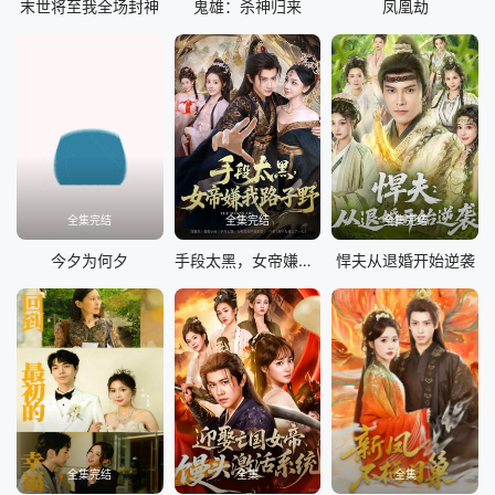
末世将至我全场封神
鬼雄：杀神归来
凤凰劫
全集完结
全集完结
全集完结
今夕为何夕
手段太黑，女帝嫌我路子野
悍夫从退婚开始逆袭
全集完结
全集
全集