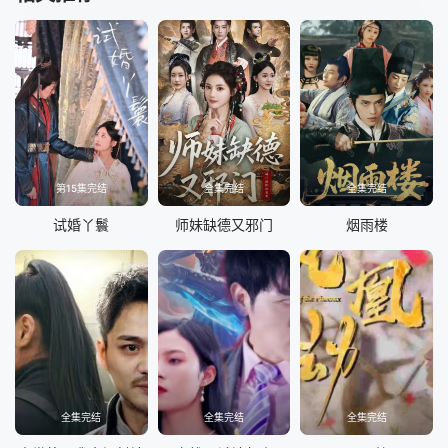
第15集完结
全集完结
全集完结
试婚丫鬟
师妹缺德又邪门
烟雨楼
全集完结
全集完结
全集完结