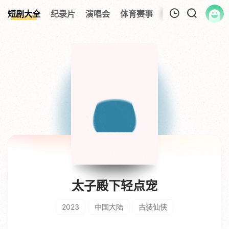
短剧大全
纪录片
演唱会
体育赛事
伦理片
影视解
我的观影记录
暂无观看影片的记录
太子殿下轻点宠
2023
中国大陆
古装仙侠