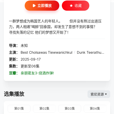
立即播放
收藏
一群梦想成为韩国艺人的年轻人。 但并没有熬过出道压
力，两人相邀“喝醉”回泰国，却发生了意想不到的事情？
寻找失落的记忆 他们的梦想又开始了！
导演：
未知
主演：
Best Cholsawas Tiewwanichkul
/
Dunk Teerathuth Ingkhaprasit
更新：
2025-09-17
集数：
更新至06集
豆瓣：
亲朋密友3-烧酒炸弹!
选集播放
索尼资源
第01集
第02集
第03集
第04集