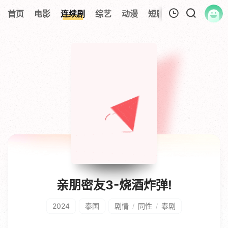
首页
电影
连续剧
综艺
动漫
短剧大全
纪录片
我的观影记录
暂无观看影片的记录
亲朋密友3-烧酒炸弹!
2024
泰国
剧情
同性
泰剧
/
/