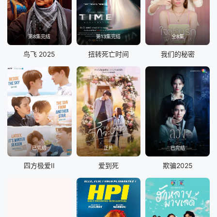
第8集完结
第13集完结
全8集
鸟飞 2025
扭转死亡时间
我们的秘密
已完结
正片
已完结
四方极爱II
爱到死
欺骗2025