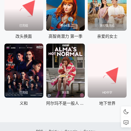
已完结
第04集
第17集完结
改头换面
高智商潜力 第一季
亲爱的女士
已完结
第5集
HD中字
义和
阿尔玛不是一般人 第一季
地下世界