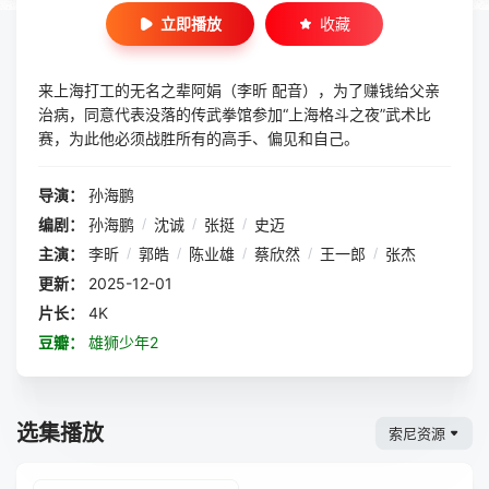
立即播放
收藏
来上海打工的无名之辈阿娟（李昕 配音），为了赚钱给父亲
治病，同意代表没落的传武拳馆参加“上海格斗之夜”武术比
赛，为此他必须战胜所有的高手、偏见和自己。
导演：
孙海鹏
编剧：
孙海鹏
/
沈诚
/
张挺
/
史迈
主演：
李昕
/
郭皓
/
陈业雄
/
蔡欣然
/
王一郎
/
张杰
更新：
2025-12-01
片长：
4K
豆瓣：
雄狮少年2
选集播放
索尼资源