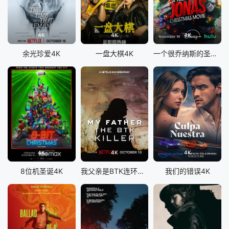
4K
4K
4K
余光珍爱4K
一盘大棋4K
一个很乔纳斯的圣诞节4K
4K
4K
4K
8位机圣诞4K
我父亲是BTK连环杀手4K
我们的错误4K