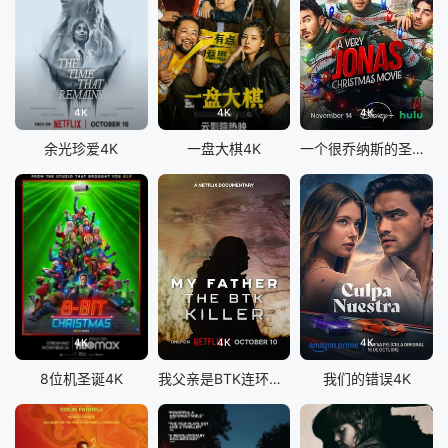
4K
4K
4K
余光珍爱4K
一盘大棋4K
一个很乔纳斯的圣诞节4K
4K
4K
4K
8位机圣诞4K
我父亲是BTK连环杀手4K
我们的错误4K