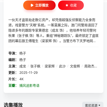
立即播放
收藏
一伙天才盗匪劫走数亿资产，却凭借超强反侦察能力全身而
退，戏耍警方“天眼”系统。一筹莫展之际，澳门司警局请回了
隐退多年的跟踪专家黄德忠（成龙 饰），他培养年轻司警何
秋果（张子枫 饰）等人，重组“神秘跟踪队”，最终锁定了盗匪
团的幕后狼王傅隆生（梁家辉 饰）。当警方布下天罗地网之
时，盗匪团也设下局中局，斗智斗勇斗心眼，一场高端猫鼠局
拉开帷幕......
导演：
杨子
编剧：
杨子
主演：
成龙
/
张子枫
/
梁家辉
/
此沙
/
文俊辉
/
周政杰
/
王杍
更新：
2025-11-29
片长：
4K
豆瓣：
捕风追影粤语
选集播放
索尼资源