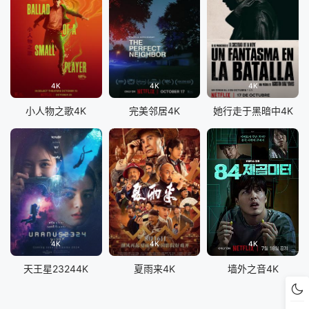
4K
4K
4K
小人物之歌4K
完美邻居4K
她行走于黑暗中4K
4K
4K
4K
天王星23244K
夏雨来4K
墙外之音4K