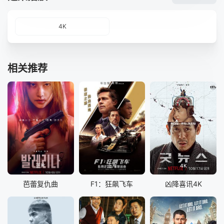
4K
相关推荐
正片
正片
4K
芭蕾复仇曲
F1：狂飙飞车
凶降喜讯4K