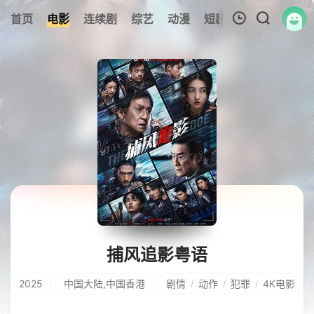
首页
电影
连续剧
综艺
动漫
短剧大全
纪录片
我的观影记录
暂无观看影片的记录
捕风追影粤语
2025
中国大陆,中国香港
剧情
动作
犯罪
4K电影
/
/
/