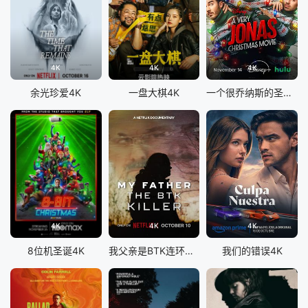
4K
4K
4K
余光珍爱4K
一盘大棋4K
一个很乔纳斯的圣诞节4K
4K
4K
4K
8位机圣诞4K
我父亲是BTK连环杀手4K
我们的错误4K