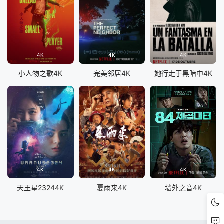
4K
4K
4K
小人物之歌4K
完美邻居4K
她行走于黑暗中4K
4K
4K
4K
天王星23244K
夏雨来4K
墙外之音4K