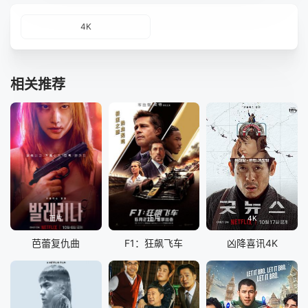
4K
相关推荐
正片
正片
4K
芭蕾复仇曲
F1：狂飙飞车
凶降喜讯4K