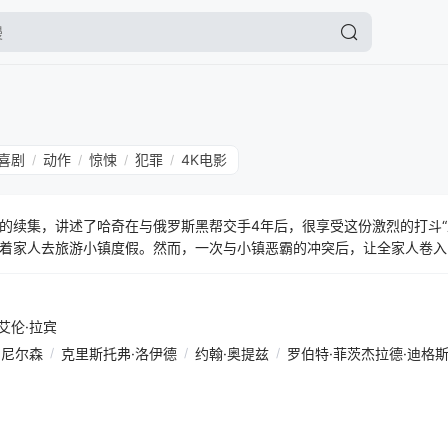
喜剧
动作
惊悚
犯罪
4K电影
/
/
/
/
的续集，讲述了哈奇在与俄罗斯黑帮交手4年后，很享受这份激烈的打斗“
着家人去旅游小镇度假。然而，一次与小镇恶霸的冲突后，让全家人卷入
艾伦·拉宾
·尼尔森
/
克里斯托弗·洛伊德
/
约翰·奥提兹
/
罗伯特·菲茨杰拉德·迪格