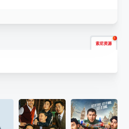
1
索尼资源