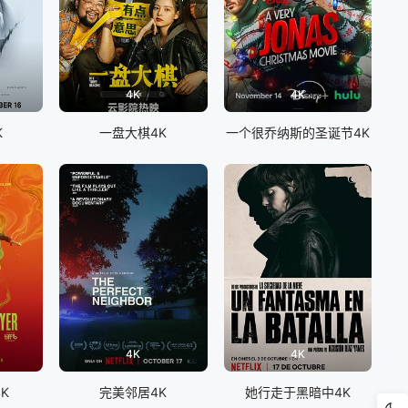
4K
4K
K
一盘大棋4K
一个很乔纳斯的圣诞节4K
4K
4K
K
完美邻居4K
她行走于黑暗中4K