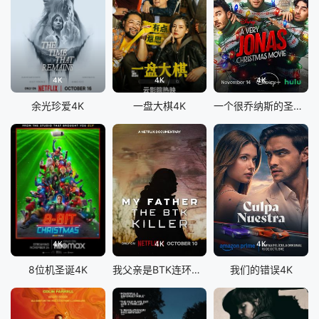
4K
4K
4K
余光珍爱4K
一盘大棋4K
一个很乔纳斯的圣诞节4K
4K
4K
4K
8位机圣诞4K
我父亲是BTK连环杀手4K
我们的错误4K