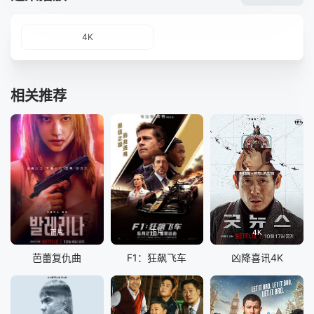
4K
相关推荐
正片
正片
4K
芭蕾复仇曲
F1：狂飙飞车
凶降喜讯4K