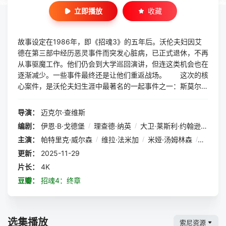
立即播放
收藏
故事设定在1986年，即《招魂3》的五年后。沃伦夫妇因艾
德在第三部中经历恶灵事件而突发心脏病，已正式退休，不再
从事驱魔工作。他们仍会到大学巡回演讲，但连这类机会也在
逐渐减少。一些事件最终还是让他们重返战场。 这次的核
心案件，是沃伦夫妇生涯中最著名的一起事件之一：斯莫尔家
族闹鬼案。据“新英格兰通灵研究协会”（由艾德与洛琳的现实
中的女儿朱迪和女婿托尼·斯佩拉负责运营）称，1970年代，
导演：
迈克尔·查维斯
珍妮特与杰克·斯莫尔搬入宾夕法尼亚州西皮特斯顿查斯街上
编剧：
伊恩·B·戈德堡
/
理查德·纳英
/
大卫·莱斯利·约翰逊-麦戈德里克
的一套复式住宅。随后数年，包括他们的女儿与杰克的父母在
主演：
帕特里克·威尔森
/
维拉·法米加
/
米娅·汤姆林森
/
本·哈迪
内的家人纷纷声称经历了超自然现象，从怪味、怪声到鬼魂骚
扰等。
更新：
2025-11-29
片长：
4K
豆瓣：
招魂4：终章
选集播放
索尼资源