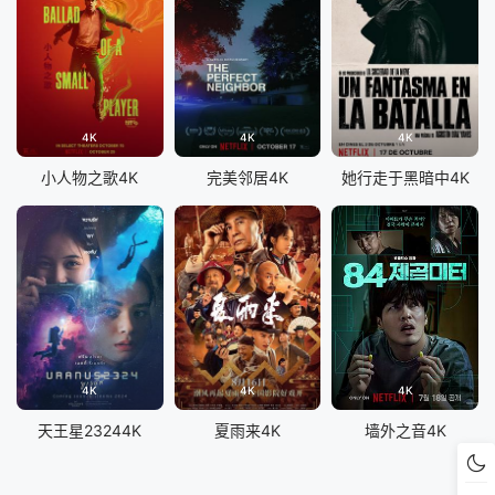
4K
4K
4K
小人物之歌4K
完美邻居4K
她行走于黑暗中4K
4K
4K
4K
天王星23244K
夏雨来4K
墙外之音4K