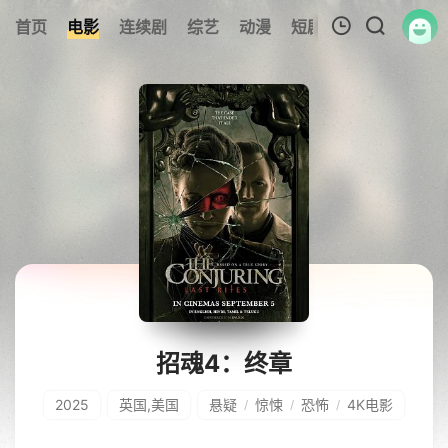
首页
电影
连续剧
综艺
动漫
短剧大全
纪录片
我的观影记录
暂无观看影片的记录
招魂4：终章
2025
英国,美国
悬疑
惊悚
恐怖
4K电影
/
/
/