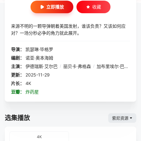
立即播放
收藏
来源不明的一颗导弹朝着美国发射，谁该负责？又该如何应
对？一场分秒必争的角力就此展开。
导演：
凯瑟琳·毕格罗
编剧：
诺亚·奥本海姆
主演：
伊德瑞斯·艾尔巴
/
丽贝卡·弗格森
/
加布里埃尔·巴索
/
杰
更新：
2025-11-29
片长：
4K
豆瓣：
炸药屋
选集播放
索尼资源
4K