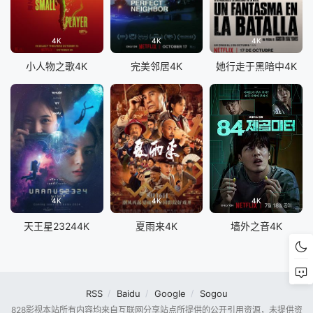
4K
4K
4K
小人物之歌4K
完美邻居4K
她行走于黑暗中4K
4K
4K
4K
天王星23244K
夏雨来4K
墙外之音4K
RSS
Baidu
Google
Sogou
828影视本站所有内容均来自互联网分享站点所提供的公开引用资源，未提供资