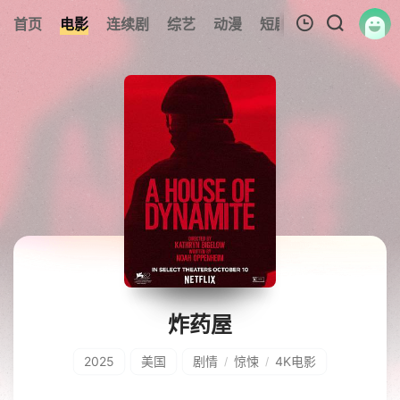
首页
电影
连续剧
综艺
动漫
短剧大全
纪录片
我的观影记录
暂无观看影片的记录
炸药屋
2025
美国
剧情
惊悚
4K电影
/
/