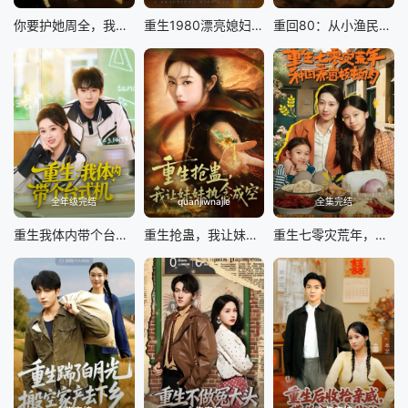
你要护她周全，我选旁人你哭啥
重生1980漂亮媳妇会算卦
重回80：从小渔民到水产大王
全年级完结
quanjiwnajie
全集完结
重生我体内带个台式机
重生抢蛊，我让妹妹执念成空
重生七零灾荒年，种田养崽顿顿肉