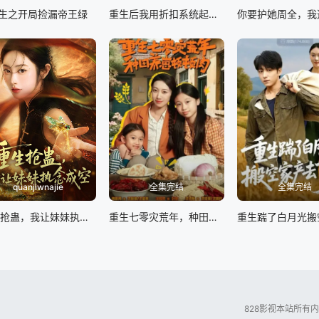
生之开局捡漏帝王绿
重生后我用折扣系统起飞了
quanjiwnajie
全集完结
全集完结
重生抢蛊，我让妹妹执念成空
重生七零灾荒年，种田养崽顿顿肉
828影视本站所有