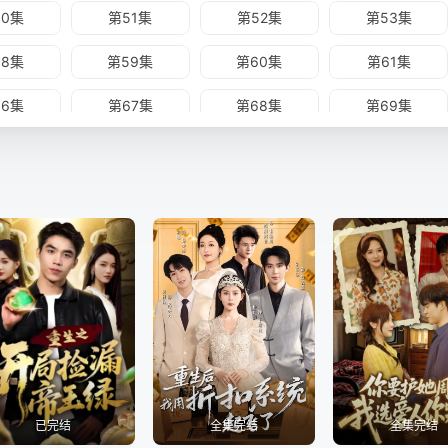
50集
第51集
第52集
第53集
58集
第59集
第60集
第61集
66集
第67集
第68集
第69集
74集
第75集
第76集
第77集
已完结
全集完结
全集完结