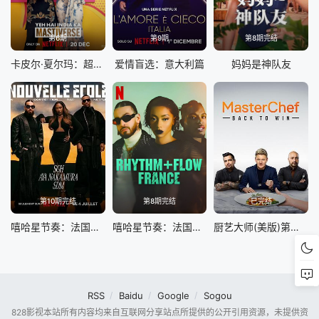
第6期
第9期
第8期完结
卡皮尔·夏尔玛：超级印度喜剧秀 第四季
爱情盲选：意大利篇
妈妈是神队友
第10期完结
第8期完结
已完结
嘻哈星节奏：法国篇 第三季
嘻哈星节奏：法国篇 第一季
厨艺大师(美版)第十二季
RSS
Baidu
Google
Sogou
828影视本站所有内容均来自互联网分享站点所提供的公开引用资源，未提供资