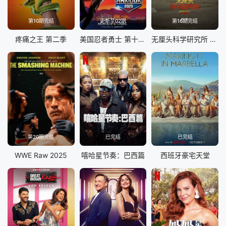
第10期完结
更新至02期
第16期完结
疼痛之王 第二季
美国忍者勇士 第十八季
无厘头科学研究所 第八季
第20期完结
已完结
已完结
WWE Raw 2025
嘻哈星节奏：巴西篇
西班牙豪宅天堂