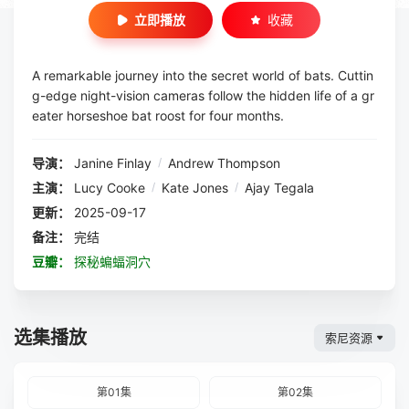
立即播放
收藏
A remarkable journey into the secret world of bats. Cuttin
g-edge night-vision cameras follow the hidden life of a gr
eater horseshoe bat roost for four months.
导演：
Janine Finlay
/
Andrew Thompson
主演：
Lucy Cooke
/
Kate Jones
/
Ajay Tegala
更新：
2025-09-17
备注：
完结
豆瓣：
探秘蝙蝠洞穴
选集播放
索尼资源
第01集
第02集