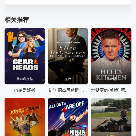
相关推荐
第40集完结
正片
第12期
齿轮爱好者
艾伦·德杰尼勒斯：请你许可
地狱厨房(美版) 第二十二季