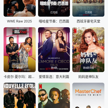
第20期完结
已完结
已完结
WWE Raw 2025
嘻哈星节奏：巴西篇
西班牙豪宅天堂
第6期
第9期
第8期完结
卡皮尔·夏尔玛：超级印度喜剧秀 第四季
爱情盲选：意大利篇
妈妈是神队友