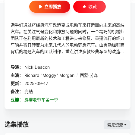
立即播放
收藏
选手们通过将经典汽车改造变成电动车来打造面向未来的高端
汽车。在关注气候变化和排放问题的同时，一个精巧的机械师
团队正在利用最新的技术和工程进步来修复、重建流行的经典
车辆并将其转变为未来几代人的电动梦想汽车。由惠勒经销商
背后的精通汽车的团队制作，重点讲述多款经典车型的改造，
每辆车都有独特的历史以及一系列设计和工程挑战。 第一
季： Volkswagen Karmann Ghia Chesil Speedster
导演：
Nick Deacon
Fiat 500 Lancia Fulvia Photon Electric Bike
主演：
Richard "Moggy" Morgan
/
西蒙·劳森
Land Rover Defender MG Midget Ferrari 308 GT
更新：
2025-09-17
S BMW 1602 Porsche 914 联合制作：Attaboy
TV, MPH Films
备注：
完结
豆瓣：
霹雳老爷车第一季
选集播放
索尼资源