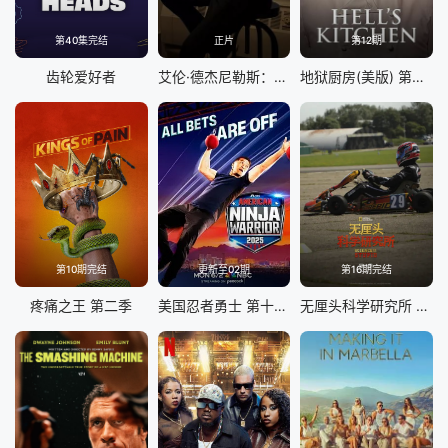
第40集完结
正片
第12期
齿轮爱好者
艾伦·德杰尼勒斯：请你许可
地狱厨房(美版) 第二十二季
第10期完结
更新至02期
第16期完结
疼痛之王 第二季
美国忍者勇士 第十八季
无厘头科学研究所 第八季