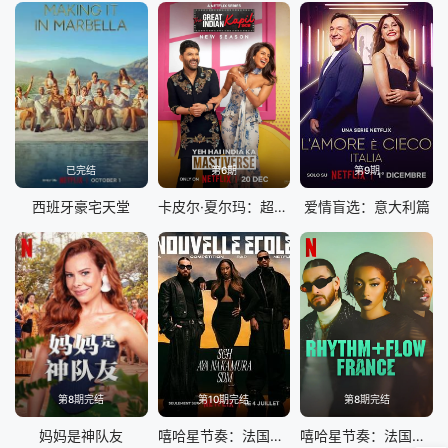
已完结
第6期
第9期
西班牙豪宅天堂
卡皮尔·夏尔玛：超级印度喜剧秀 第四季
爱情盲选：意大利篇
第8期完结
第10期完结
第8期完结
妈妈是神队友
嘻哈星节奏：法国篇 第三季
嘻哈星节奏：法国篇 第一季