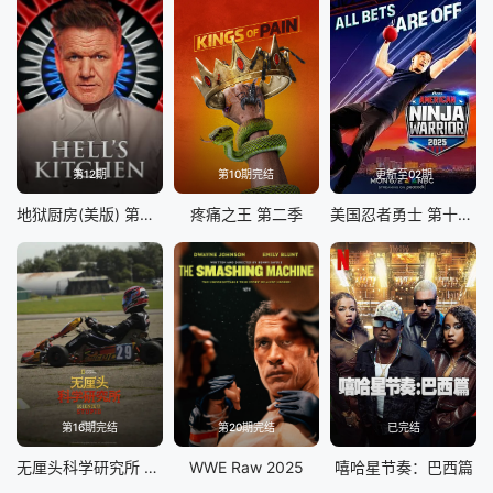
第12期
第10期完结
更新至02期
地狱厨房(美版) 第二十二季
疼痛之王 第二季
美国忍者勇士 第十八季
第16期完结
第20期完结
已完结
无厘头科学研究所 第八季
WWE Raw 2025
嘻哈星节奏：巴西篇