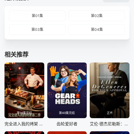
第01集
第02集
第03集
第04集
相关推荐
第16集完结
第40集完结
正片
完全进入我的烤架 第二季
齿轮爱好者
艾伦·德杰尼勒斯：请你许可