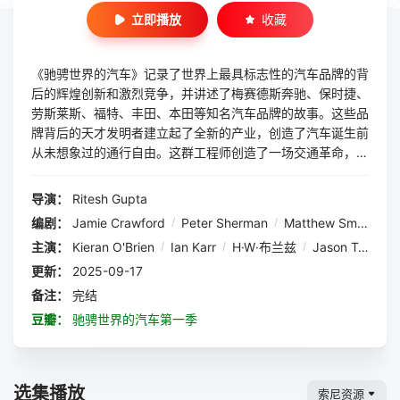
立即播放
收藏
《驰骋世界的汽车》记录了世界上最具标志性的汽车品牌的背
后的辉煌创新和激烈竞争，并讲述了梅赛德斯奔驰、保时捷、
劳斯莱斯、福特、丰田、本田等知名汽车品牌的故事。这些品
牌背后的天才发明者建立起了全新的产业，创造了汽车诞生前
从未想象过的通行自由。这群工程师创造了一场交通革命，并
在此过程中永远地改变了世界。人们未曾想到，因为这群工程
师的的天才大脑和野心，交通运输会变得如此方便快捷，去到
导演：
Ritesh Gupta
不同的城市时间能够极大地缩短，过程也更加舒适。这个总共
编剧：
Jamie Crawford
/
Peter Sherman
/
Matthew Smaglik
四集的全新系列纪录片带领观众环游全球，展示那些令人惊叹
主演：
Kieran O'Brien
/
Ian Karr
/
H·W·布兰兹
/
Jason Torchinsky
的车辆和才华横溢、极具、狡猾、有时甚至是残酷的男人和女
人，他们在创造和推动 20 世纪最具变革性的技术方面发挥了
更新：
2025-09-17
重要作用。 解说：Ian Karr 1. Fueling Invention
备注：
完结
2. Create a Market, Build an Empire 3. Mot...
豆瓣：
驰骋世界的汽车第一季
选集播放
索尼资源