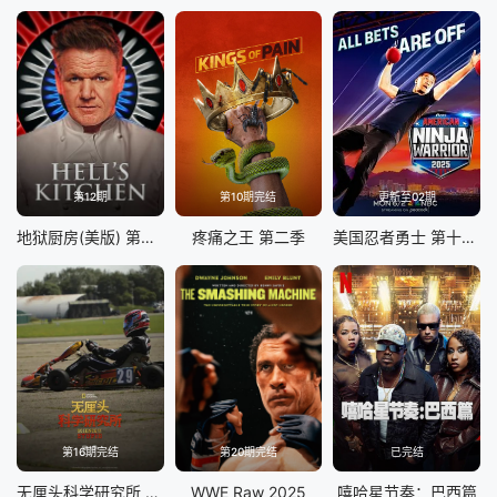
第12期
第10期完结
更新至02期
地狱厨房(美版) 第二十二季
疼痛之王 第二季
美国忍者勇士 第十八季
第16期完结
第20期完结
已完结
无厘头科学研究所 第八季
WWE Raw 2025
嘻哈星节奏：巴西篇