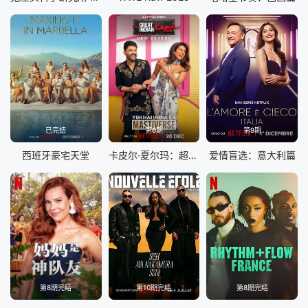
已完结
第6期
第9期
西班牙豪宅天堂
卡皮尔·夏尔玛：超级印度喜剧秀 第四季
爱情盲选：意大利篇
第8期完结
第10期完结
第8期完结