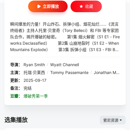
立即播放
收藏
瞬间爆发的力量！开山炸石、拆弹小组、烟花灿烂……《流言
终结者》主持人托里·贝里奇（Tory Belleci）和 FBI 等专家团
队合作，揭开爆破的秘密。 第1集 烟火解密（S1 E1 - Fire
works Declassified） 第2集 山崩地裂时（S1 E2 - When
Mountains Explode） 第3集 拆弹小组（S1 E3 - FBI Bo
mb Squad） 第4集 黑火药爆炸（S1 E4 - Black Powder
Blast） 第5集 以火攻火（S1 E5 - Fighting Fire With Fir
导演：
Ryan Smith
/
Wyatt Channell
e） 第6集 轰炸好莱坞（S1 E6-Blowing Up Hollywood）
主演：
托瑞·贝莱西
/
Tommy Passemante
/
Jonathan Myrkle
更新：
2025-09-17
备注：
完结
豆瓣：
爆破秀第一季
选集播放
索尼资源