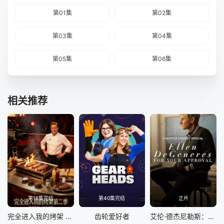
第01集
第02集
第03集
第04集
第05集
第06集
相关推荐
第16集完结
第40集完结
正片
完全进入我的烤架 第二季
齿轮爱好者
艾伦·德杰尼勒斯：请你许可